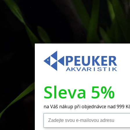
Sleva 5%
na Váš nákup při objednávce nad 999 K