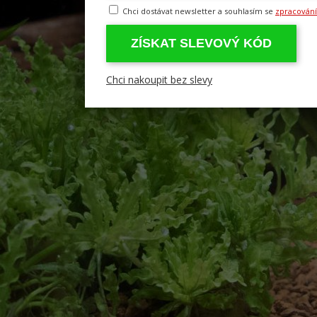
Chci dostávat newsletter a souhlasím se
zpracován
ZÍSKAT SLEVOVÝ KÓD
Chci nakoupit bez slevy