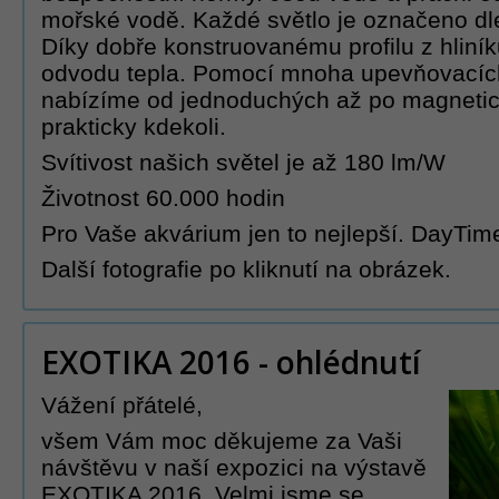
mořské vodě. Každé světlo je označeno dl
Díky dobře konstruovanému profilu z hlin
odvodu tepla. Pomocí mnoha upevňovacích
nabízíme od jednoduchých až po magnetick
prakticky kdekoli.
Svítivost našich světel je až 180 lm/W
Životnost 60.000 hodin
Pro Vaše akvárium jen to nejlepší. DayTim
Další fotografie po kliknutí na obrázek.
EXOTIKA 2016 - ohlédnutí
Vážení přátelé,
všem Vám moc děkujeme za Vaši
návštěvu v naší expozici na výstavě
EXOTIKA 2016. Velmi jsme se