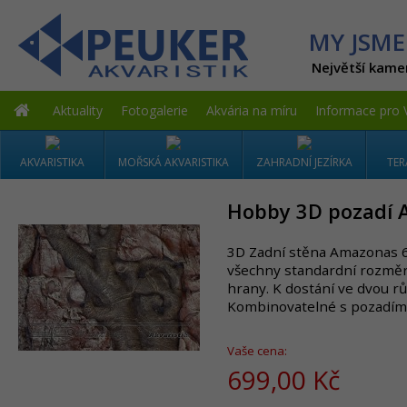
MY JSME
Největší kame
Aktuality
Fotogalerie
Akvária na míru
Informace pro 
AKVARISTIKA
MOŘSKÁ AKVARISTIKA
ZAHRADNÍ JEZÍRKA
TER
Hobby 3D pozadí 
3D Zadní stěna Amazonas 
všechny standardní rozměry
hrany. K dostání ve dvou r
Kombinovatelné s pozadím M
Vaše cena:
699,00 Kč