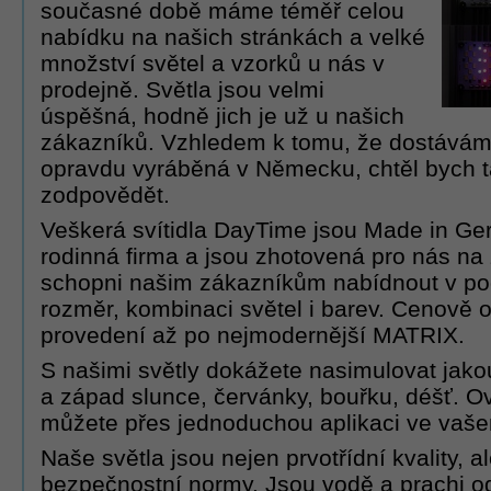
současné době máme téměř celou
nabídku na našich stránkách a velké
množství světel a vzorků u nás v
prodejně. Světla jsou velmi
úspěšná, hodně jich je už u našich
zákazníků. Vzhledem k tomu, že dostávám 
opravdu vyráběná v Německu, chtěl bych t
zodpovědět.
Veškerá svítidla DayTime jsou Made in Ge
rodinná firma a jsou zhotovená pro nás na
schopni našim zákazníkům nabídnout v pods
rozměr, kombinaci světel i barev. Cenově 
provedení až po nejmodernější MATRIX.
S našimi světly dokážete nasimulovat jako
a západ slunce, červánky, bouřku, déšť. Ov
můžete přes jednoduchou aplikaci ve vaše
Naše světla jsou nejen prvotřídní kvality, a
bezpečnostní normy. Jsou vodě a prachi od